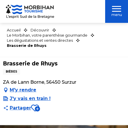
Aller
au
menu
contenu
principal
Accueil
Découvrir
Le Morbihan, votre parenthèse gourmande
Les dégustations et ventes directes
Brasserie de Rhuys
Brasserie de Rhuys
BIÈRES
ZA de Lann Borne, 56450 Surzur
M'y rendre
J'y vais en train !
Ajouter aux favoris
Partager