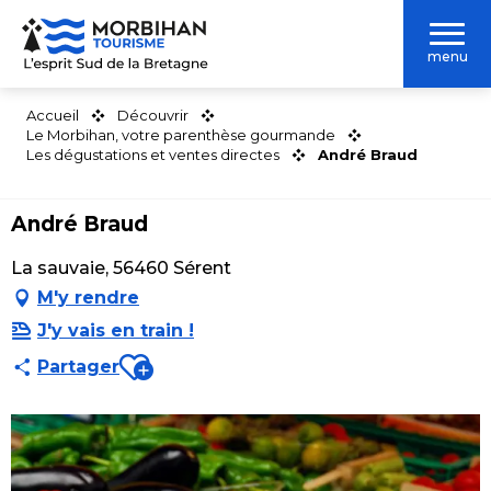
Aller
au
menu
contenu
principal
Accueil
Découvrir
Le Morbihan, votre parenthèse gourmande
Les dégustations et ventes directes
André Braud
André Braud
La sauvaie, 56460 Sérent
M'y rendre
J'y vais en train !
Ajouter aux favoris
Partager