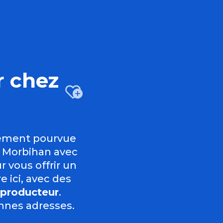
r chez
Ajouter au
itement pourvue
e Morbihan avec
r vous offrir un
e ici, avec des
u producteur
.
nnes adresses.