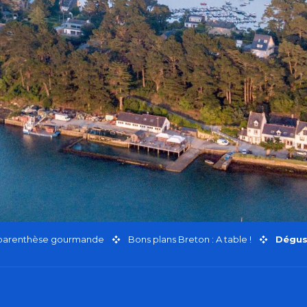
 parenthèse gourmande
Bons plans Breton : A table !
Dégust