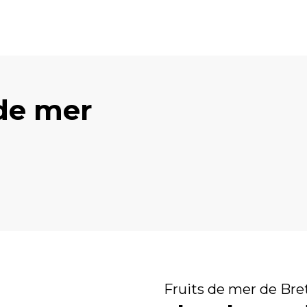
 de mer
 mer
Les dé
Fruits de mer de Br