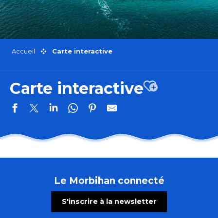
Accueil
Carte interactive
Carte interactive
Ajouter aux 
Réparateur de vélos - La Boîte à Rayons
Talvern
Gîte Au Fil des Légendes
Le Morbihan connecté
La Maison Jegat
Restaurant Ecume Givrée
S'inscrire à la newsletter
Circuit des Moulins , Saint Avé
Plouharnel - Circuit VTT - Le chemin des 4 vents