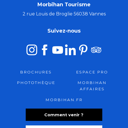
Morbihan Tourisme
Dolmen de Larcuste
Club de plage Plein air - Men dû
2 rue Louis de Broglie 56038 Vannes
Les Jardins de Cahéran
Camping de Kerfalher ACCCF
Suivez-nous
Histoires de Mots
BROCHURES
ESPACE PRO
PHOTOTHÈQUE
MORBIHAN
AFFAIRES
MORBIHAN.FR
Comment venir ?