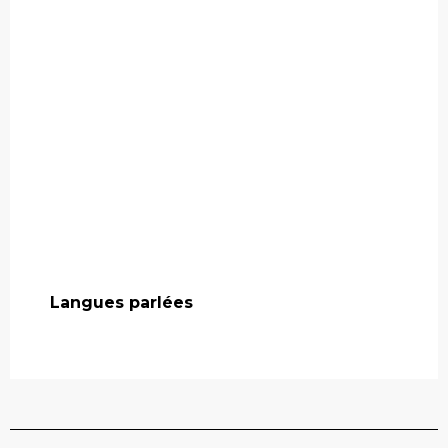
Langues parlées
Langues parlées