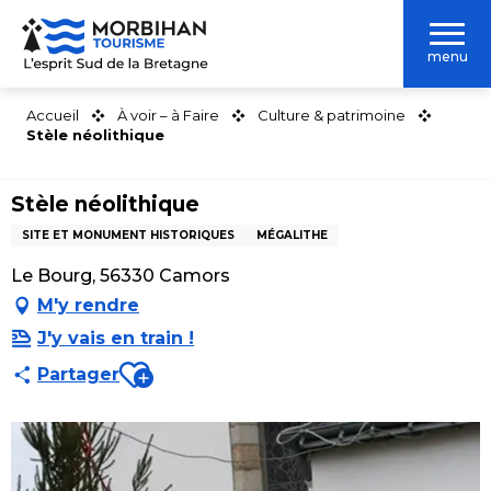
Aller
au
menu
contenu
principal
Accueil
À voir – à Faire
Culture & patrimoine
Stèle néolithique
Stèle néolithique
SITE ET MONUMENT HISTORIQUES
MÉGALITHE
Le Bourg, 56330 Camors
M'y rendre
J'y vais en train !
Ajouter aux favoris
Partager