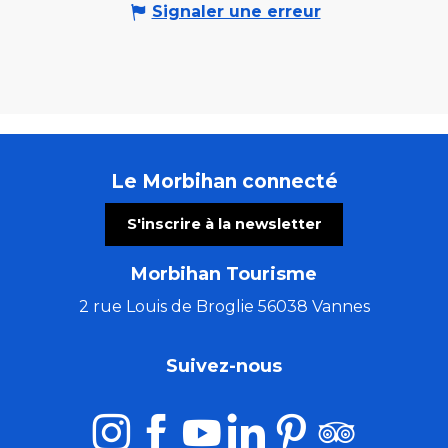
Signaler une erreur
Le Morbihan connecté
S'inscrire à la newsletter
Morbihan Tourisme
2 rue Louis de Broglie 56038 Vannes
Suivez-nous