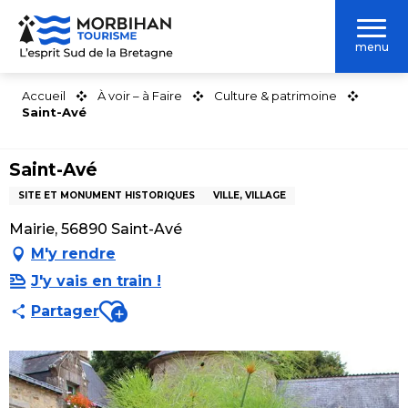
Aller
au
menu
contenu
principal
Accueil
À voir – à Faire
Culture & patrimoine
Saint-Avé
Saint-Avé
SITE ET MONUMENT HISTORIQUES
VILLE, VILLAGE
Mairie, 56890 Saint-Avé
M'y rendre
J'y vais en train !
Ajouter aux favoris
Partager