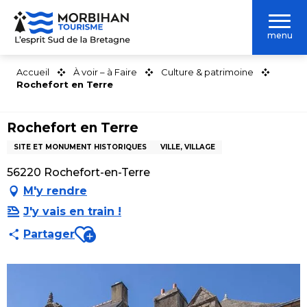
Aller
au
menu
contenu
principal
Accueil
À voir – à Faire
Culture & patrimoine
Rochefort en Terre
Rochefort en Terre
SITE ET MONUMENT HISTORIQUES
VILLE, VILLAGE
56220 Rochefort-en-Terre
M'y rendre
J'y vais en train !
Ajouter aux favoris
Partager