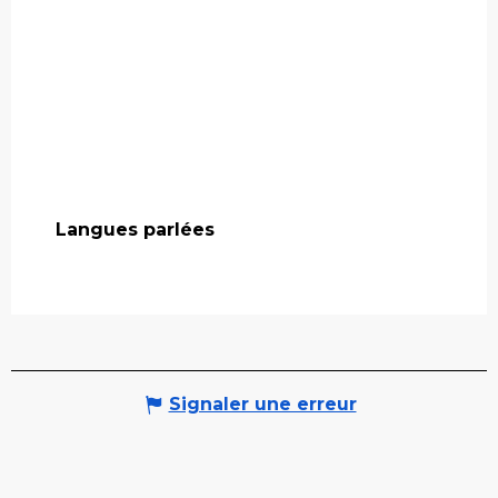
Langues parlées
Langues parlées
Signaler une erreur