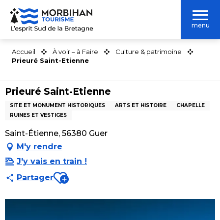
Aller
au
menu
contenu
principal
Accueil
À voir – à Faire
Culture & patrimoine
Prieuré Saint-Etienne
Prieuré Saint-Etienne
SITE ET MONUMENT HISTORIQUES
ARTS ET HISTOIRE
CHAPELLE
RUINES ET VESTIGES
Saint-Étienne, 56380 Guer
M'y rendre
J'y vais en train !
Ajouter aux favoris
Partager