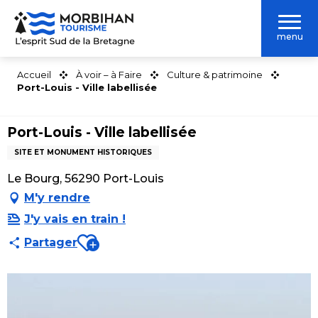
Aller
au
menu
contenu
principal
Accueil
À voir – à Faire
Culture & patrimoine
Port-Louis - Ville labellisée
Port-Louis - Ville labellisée
SITE ET MONUMENT HISTORIQUES
Le Bourg, 56290 Port-Louis
M'y rendre
J'y vais en train !
Ajouter aux favoris
Partager