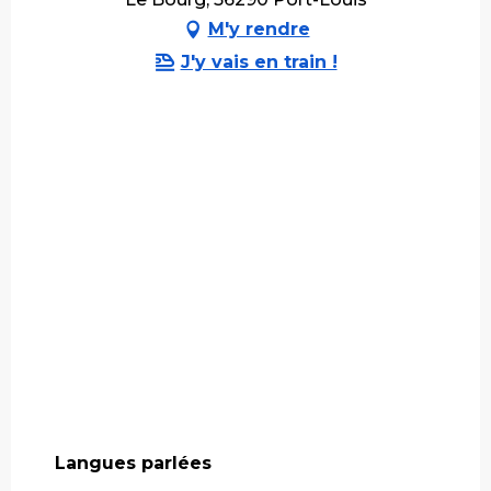
M'y rendre
J'y vais en train !
Langues parlées
Langues parlées