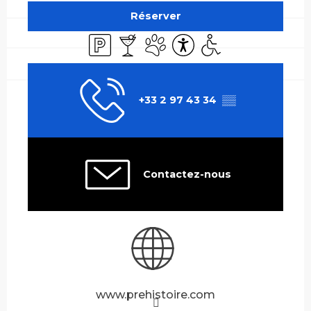
Réserver
Parking
Bar / Buvette
Animaux acceptés
Accessibilité
Accès handicapés
+33 2 97 43 34
▒▒
Contactez-nous
www.prehistoire.com