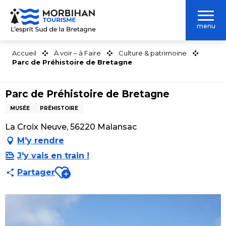
Aller
au
menu
contenu
principal
Accueil
À voir – à Faire
Culture & patrimoine
Parc de Préhistoire de Bretagne
Parc de Préhistoire de Bretagne
MUSÉE
PRÉHISTOIRE
La Croix Neuve, 56220 Malansac
M'y rendre
J'y vais en train !
Ajouter aux favoris
Partager