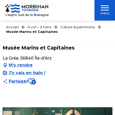
Aller
au
menu
contenu
principal
Accueil
À voir – à Faire
Culture & patrimoine
Musée Marins et Capitaines
Musée Marins et Capitaines
La Grée, 56840 Île-d'Arz
M'y rendre
J'y vais en train !
Ajouter aux favoris
Partager