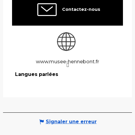
Contactez-nous
www.musee-hennebont.fr
Langues parlées
Langues parlées
Signaler une erreur