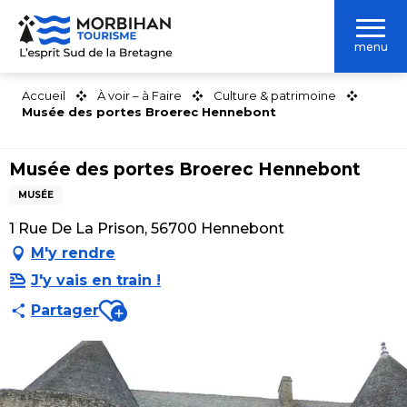
Aller
au
menu
contenu
principal
Accueil
À voir – à Faire
Culture & patrimoine
Musée des portes Broerec Hennebont
Musée des portes Broerec Hennebont
MUSÉE
1 Rue De La Prison, 56700 Hennebont
M'y rendre
J'y vais en train !
Ajouter aux favoris
Partager