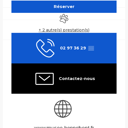
Réserver
Animaux acceptés
+ 2 autre(s) prestation(s)
02 97 36 29
▒▒
Contactez-nous
www.musee-hennebont.fr