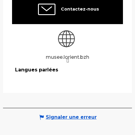
Contactez-nous
musee.lorient.bzh
Langues parlées
Langues parlées
Signaler une erreur