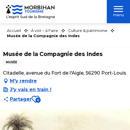
Aller
au
menu
contenu
principal
Accueil
À voir – à Faire
Culture & patrimoine
Musée de la Compagnie des Indes
Musée de la Compagnie des Indes
MUSÉE
Citadelle, avenue du Fort de l'Aigle, 56290 Port-Louis
M'y rendre
J'y vais en train !
Ajouter aux favoris
Partager