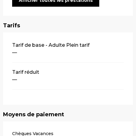
Afficher toutes les prestations
Tarifs
Tarifs 2026
Tarif de base - Adulte Plein tarif
—
Tarif réduit
—
Moyens de paiement
Chèques Vacances