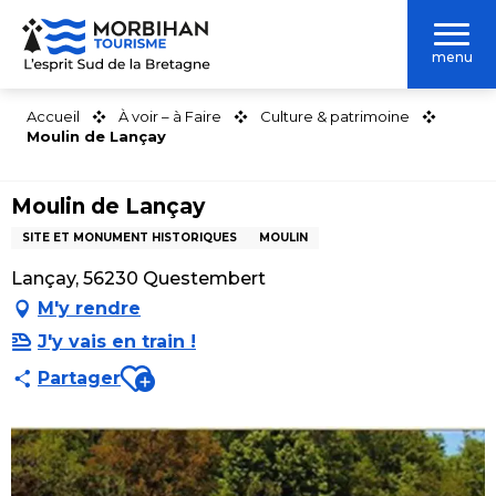
Aller
au
menu
contenu
principal
Accueil
À voir – à Faire
Culture & patrimoine
Moulin de Lançay
Moulin de Lançay
SITE ET MONUMENT HISTORIQUES
MOULIN
Lançay, 56230 Questembert
M'y rendre
J'y vais en train !
Ajouter aux favoris
Partager