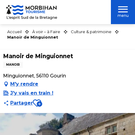
Aller
au
menu
contenu
principal
Accueil
À voir – à Faire
Culture & patrimoine
Manoir de Minguionnet
Manoir de Minguionnet
MANOIR
Minguionnet, 56110 Gourin
M'y rendre
J'y vais en train !
Ajouter aux favoris
Partager