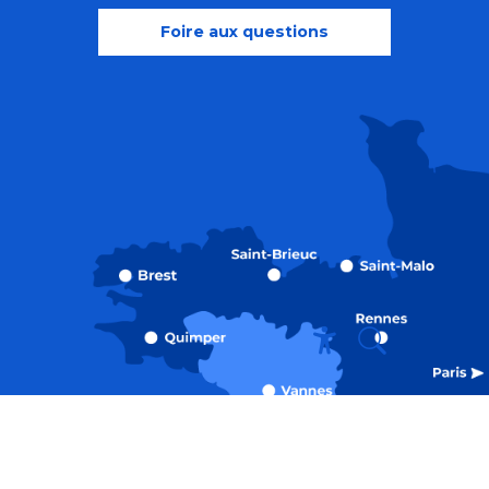
Foire aux questions
Recherche
Accessibili