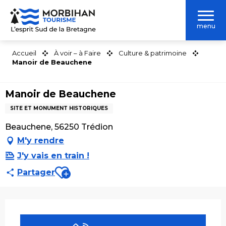
Aller
au
menu
contenu
principal
Accueil
À voir – à Faire
Culture & patrimoine
Manoir de Beauchene
Manoir de Beauchene
SITE ET MONUMENT HISTORIQUES
Beauchene, 56250 Trédion
M'y rendre
J'y vais en train !
Ajouter aux favoris
Partager
Ouverture et coordonnées