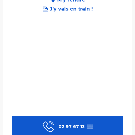
J'y vais en train !
02 97 67 13
▒▒