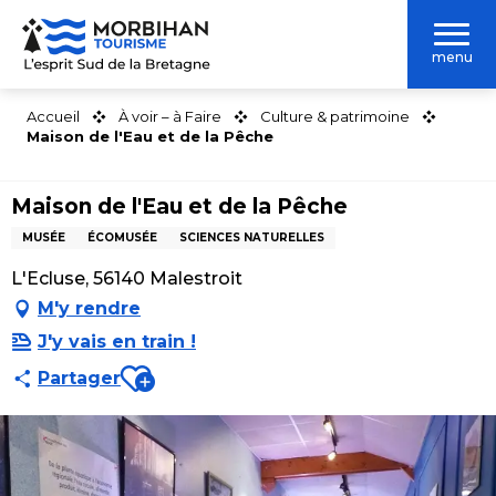
Aller
au
menu
contenu
principal
Accueil
À voir – à Faire
Culture & patrimoine
Maison de l'Eau et de la Pêche
Maison de l'Eau et de la Pêche
MUSÉE
ÉCOMUSÉE
SCIENCES NATURELLES
L'Ecluse, 56140 Malestroit
M'y rendre
J'y vais en train !
Ajouter aux favoris
Partager