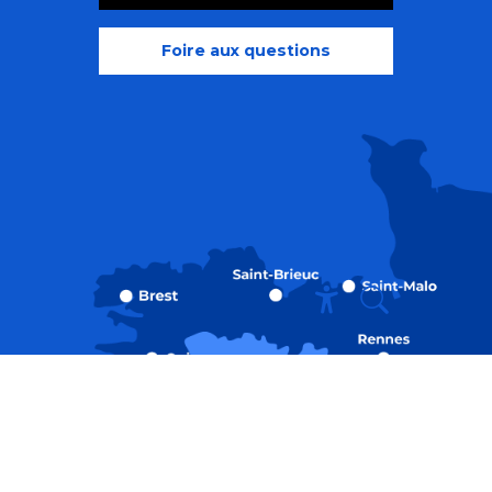
Foire aux questions
Recherche
Accessibili