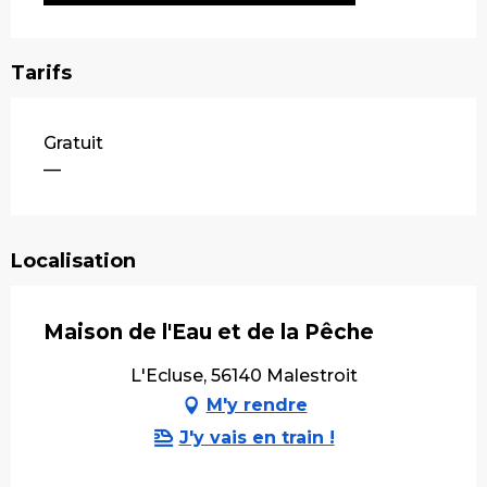
Tarifs
Tarifs 2026
Gratuit
—
Localisation
Maison de l'Eau et de la Pêche
L'Ecluse, 56140 Malestroit
M'y rendre
J'y vais en train !