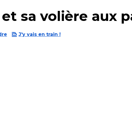
et sa volière aux p
dre
J'y vais en train !