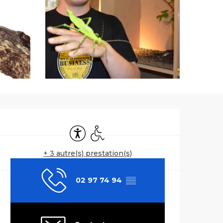
Ouverture et co
Accessibilité
Accès handicapés
+ 3 autre(s) prestation(s)
02 97 74 94
▒▒