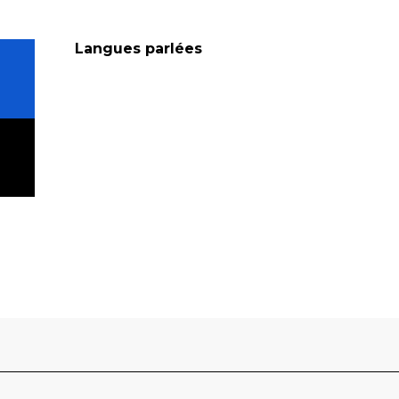
Langues parlées
Langues parlées