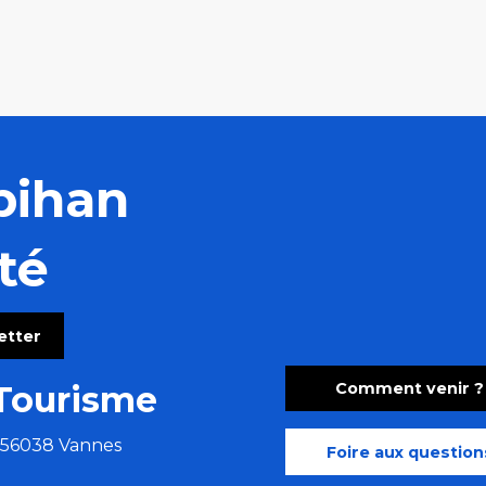
bihan
té
letter
Comment venir ?
Tourisme
e 56038 Vannes
Foire aux question