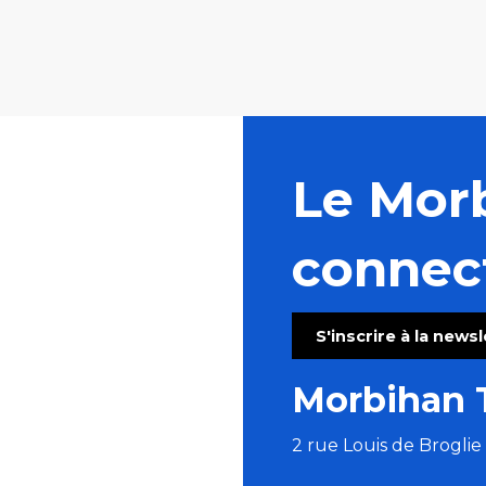
Le Mor
connec
S'inscrire à la news
Morbihan 
2 rue Louis de Brogli