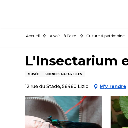
Aller
au
contenu
principal
Accueil
À voir – à Faire
Culture & patrimoine
L'Insectarium e
MUSÉE
SCIENCES NATURELLES
12 rue du Stade, 56460 Lizio
M'y rendre