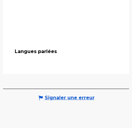
Langues parlées
Langues parlées
Signaler une erreur