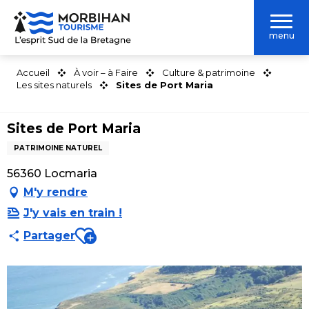
Aller
au
menu
contenu
principal
Accueil
À voir – à Faire
Culture & patrimoine
Les sites naturels
Sites de Port Maria
Sites de Port Maria
PATRIMOINE NATUREL
56360 Locmaria
M'y rendre
J'y vais en train !
Ajouter aux favoris
Partager