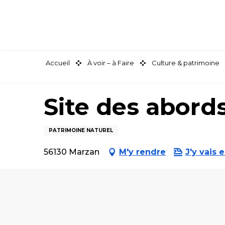
Aller
au
contenu
principal
Accueil
À voir – à Faire
Culture & patrimoine
Site des abord
PATRIMOINE NATUREL
56130 Marzan
M'y rendre
J'y vais e