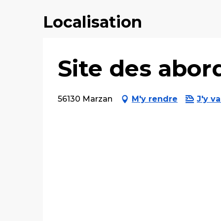
Localisation
Site des abor
56130 Marzan
M'y rendre
J'y va