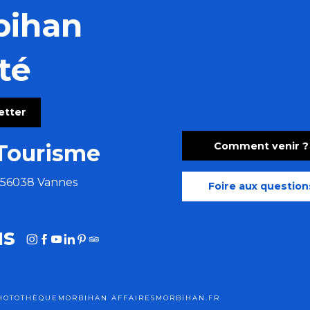
bihan
té
letter
Comment venir ?
Tourisme
e 56038 Vannes
Foire aux question
us
HOTOTHÈQUE
MORBIHAN AFFAIRES
MORBIHAN.FR