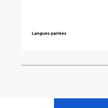
Langues parlées
Langues parlées