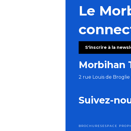
Le Mor
connec
S'inscrire à la news
Morbihan 
2 rue Louis de Brogli
Suivez-no
BROCHURES
ESPACE PRO
P