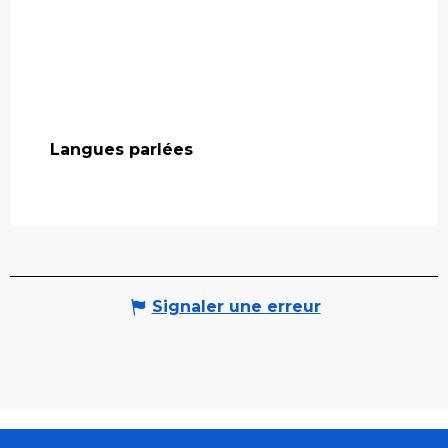
Langues parlées
Langues parlées
Signaler une erreur