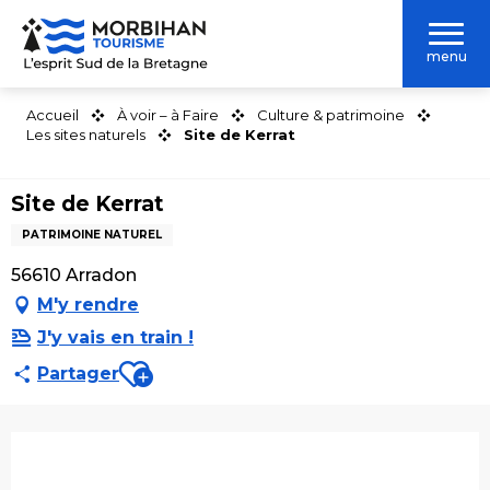
Aller
au
menu
contenu
principal
Accueil
À voir – à Faire
Culture & patrimoine
Les sites naturels
Site de Kerrat
Site de Kerrat
PATRIMOINE NATUREL
56610 Arradon
M'y rendre
J'y vais en train !
Ajouter aux favoris
Partager
Ouverture et coordonnées