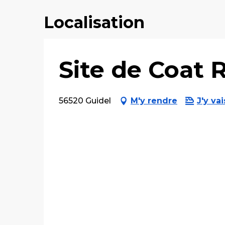
Localisation
Site de Coat 
56520 Guidel
M'y rendre
J'y vai