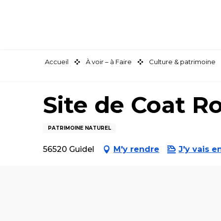
Aller
au
contenu
principal
Accueil
À voir – à Faire
Culture & patrimoine
Site de Coat R
PATRIMOINE NATUREL
56520 Guidel
M'y rendre
J'y vais en