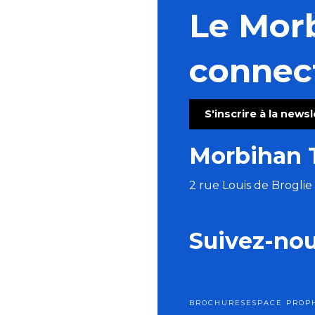
Le Mor
connec
S'inscrire à la news
Morbihan 
2 rue Louis de Brogli
Suivez-no
BROCHURES
ESPACE PRO
P