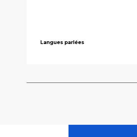
Langues parlées
Langues parlées