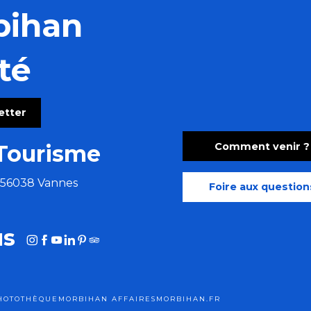
bihan
té
letter
Comment venir ?
Tourisme
e 56038 Vannes
Foire aux question
us
HOTOTHÈQUE
MORBIHAN AFFAIRES
MORBIHAN.FR