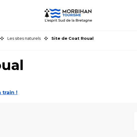
Les sites naturels
Site de Coat Roual
oual
 train !