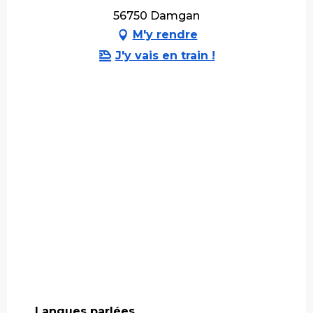
56750 Damgan
M'y rendre
J'y vais en train !
Langues parlées
Langues parlées