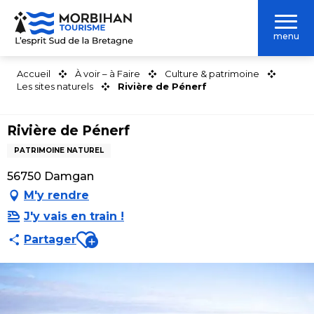
Aller
au
menu
contenu
principal
Accueil
À voir – à Faire
Culture & patrimoine
Les sites naturels
Rivière de Pénerf
Rivière de Pénerf
PATRIMOINE NATUREL
56750 Damgan
M'y rendre
J'y vais en train !
Ajouter aux favoris
Partager