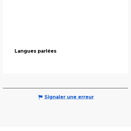
Langues parlées
Langues parlées
Signaler une erreur