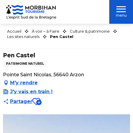
Aller
au
menu
contenu
principal
Accueil
À voir – à Faire
Culture & patrimoine
Les sites naturels
Pen Castel
Pen Castel
PATRIMOINE NATUREL
Pointe Saint Nicolas, 56640 Arzon
M'y rendre
J'y vais en train !
Ajouter aux favoris
Partager