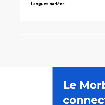
Langues parlées
Langues parlées
Le Mor
connec