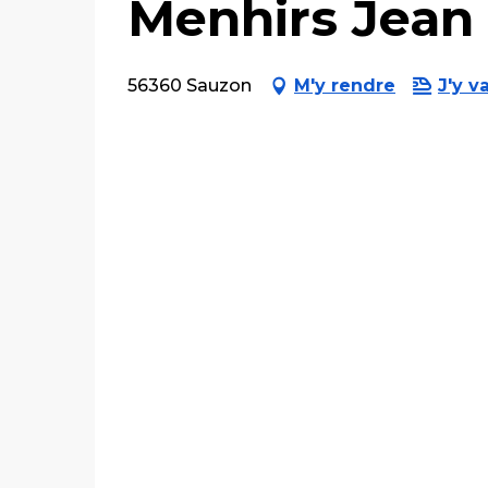
Menhirs Jean
56360 Sauzon
M'y rendre
J'y va