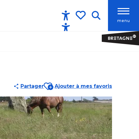
menu
Accessibilité
Recherche
Voir les favoris
Ajouter aux favoris
Partager
Ajouter à mes favoris