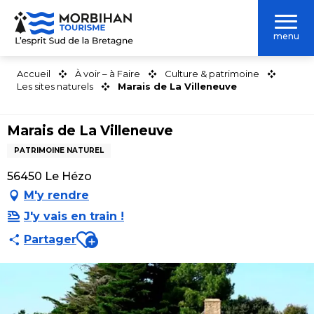
Aller
au
menu
contenu
principal
Accueil
À voir – à Faire
Culture & patrimoine
Les sites naturels
Marais de La Villeneuve
Marais de La Villeneuve
PATRIMOINE NATUREL
56450 Le Hézo
M'y rendre
J'y vais en train !
Ajouter aux favoris
Partager