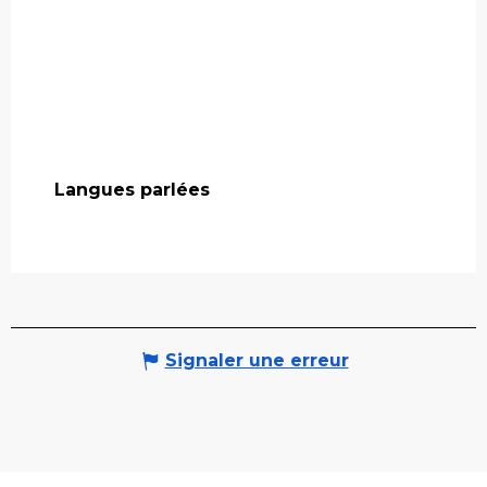
Langues parlées
Langues parlées
Signaler une erreur