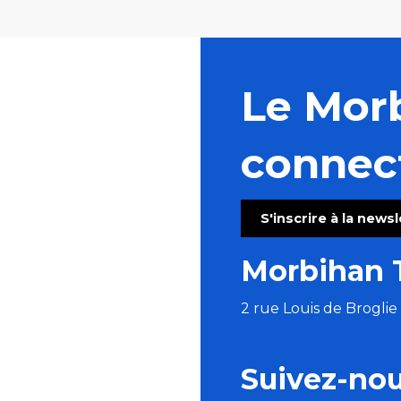
Le Mor
connec
S'inscrire à la news
Morbihan 
2 rue Louis de Brogli
Suivez-no