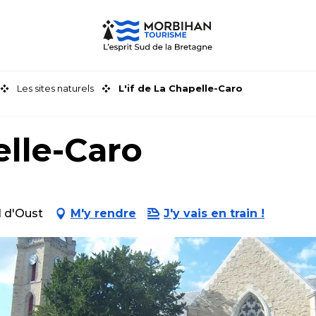
Les sites naturels
L'if de La Chapelle-Caro
elle-Caro
l d'Oust
M'y rendre
J'y vais en train !