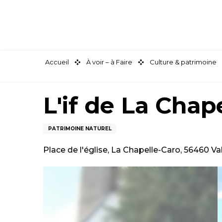
Aller
au
contenu
principal
Accueil
À voir – à Faire
Culture & patrimoine
L'if de La Chap
PATRIMOINE NATUREL
Place de l'église, La Chapelle-Caro, 56460 Va