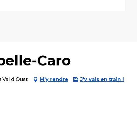
pelle-Caro
0 Val d'Oust
M'y rendre
J'y vais en train !