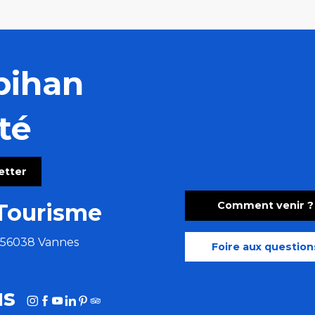
bihan
té
letter
Comment venir ?
Tourisme
e 56038 Vannes
Foire aux question
us