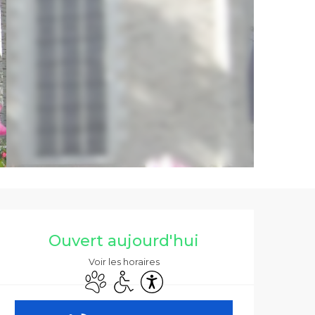
Ouverture et co
Ouvert aujourd'hui
Voir les horaires
Animaux acceptés
Accès handicapés
Accessibilité