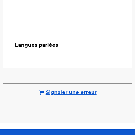
Langues parlées
Langues parlées
Signaler une erreur