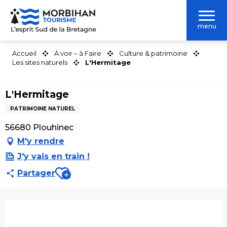
Aller
au
menu
contenu
principal
Accueil
À voir – à Faire
Culture & patrimoine
Les sites naturels
L'Hermitage
L'Hermitage
PATRIMOINE NATUREL
56680 Plouhinec
M'y rendre
J'y vais en train !
Ajouter aux favoris
Partager
Ouverture et coordonnées