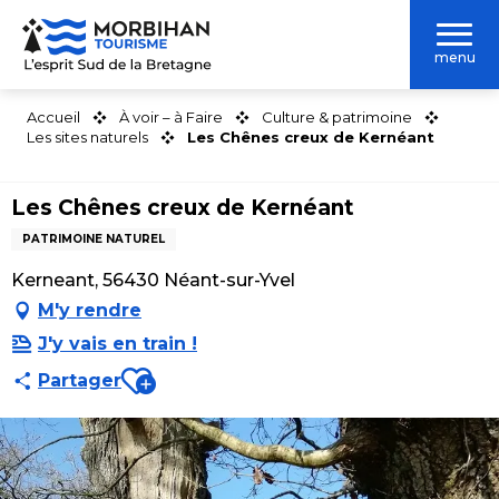
Aller
au
menu
contenu
principal
Accueil
À voir – à Faire
Culture & patrimoine
Les sites naturels
Les Chênes creux de Kernéant
Les Chênes creux de Kernéant
PATRIMOINE NATUREL
Kerneant, 56430 Néant-sur-Yvel
M'y rendre
J'y vais en train !
Ajouter aux favoris
Partager