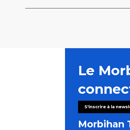
Le Mor
connec
S'inscrire à la news
Morbihan 