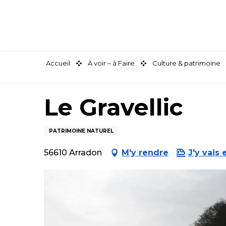
Aller
au
contenu
principal
Accueil
À voir – à Faire
Culture & patrimoine
Le Gravellic
PATRIMOINE NATUREL
56610 Arradon
M'y rendre
J'y vais 