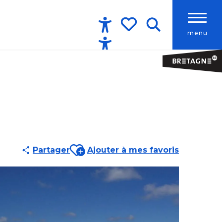
menu
Accessibilité
Recherche
Voir les favoris
Ajouter aux favoris
Partager
Ajouter à mes favoris