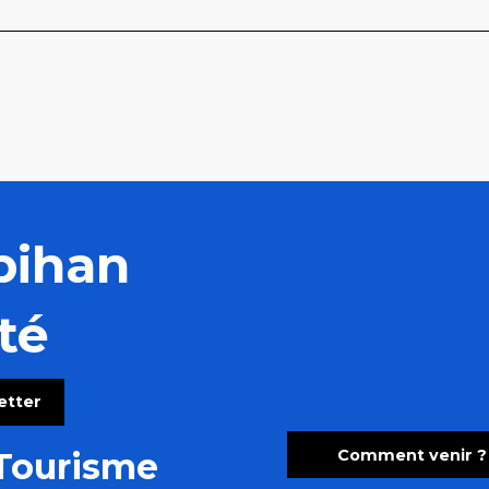
bihan
té
letter
Comment venir ?
Tourisme