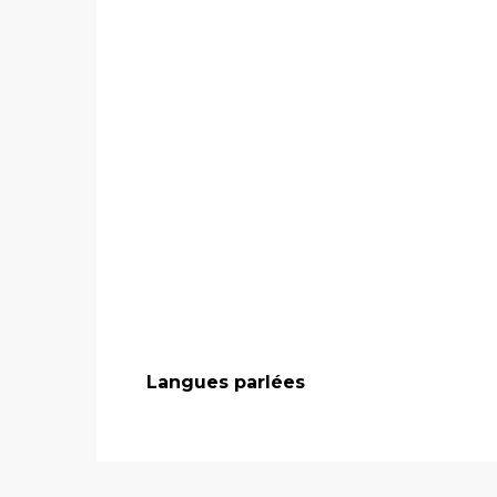
Langues parlées
Langues parlées