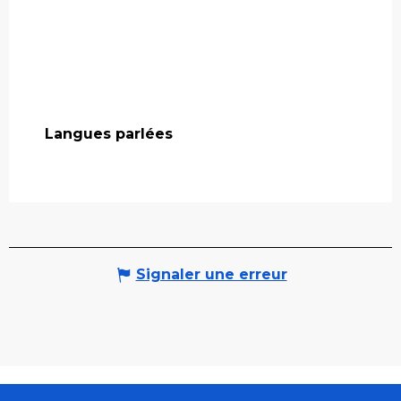
Langues parlées
Langues parlées
Signaler une erreur