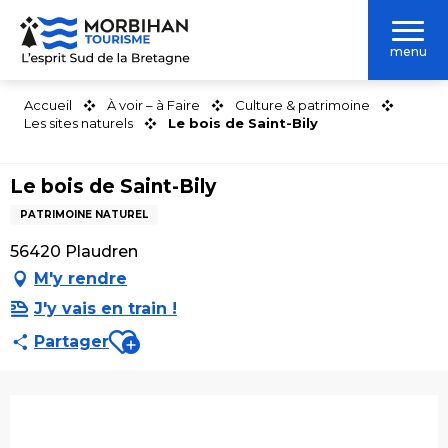
Aller
au
menu
contenu
principal
Accueil
À voir – à Faire
Culture & patrimoine
Les sites naturels
Le bois de Saint-Bily
Le bois de Saint-Bily
PATRIMOINE NATUREL
56420 Plaudren
M'y rendre
J'y vais en train !
Ajouter aux favoris
Partager
Ouverture et coordonnées