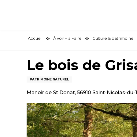
Aller
au
contenu
principal
Accueil
À voir – à Faire
Culture & patrimoine
Le bois de Gris
PATRIMOINE NATUREL
Manoir de St Donat, 56910 Saint-Nicolas-du-