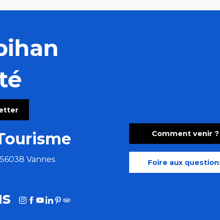
bihan
té
letter
Comment venir ?
Tourisme
e 56038 Vannes
Foire aux question
us