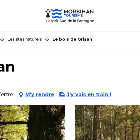
Les sites naturels
Le bois de Grisan
an
Tertre
M'y rendre
J'y vais en train !