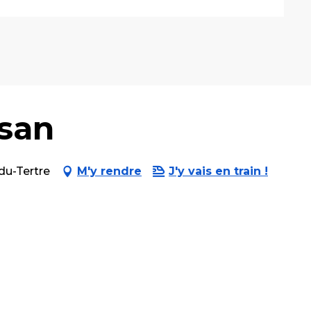
isan
du-Tertre
M'y rendre
J'y vais en train !