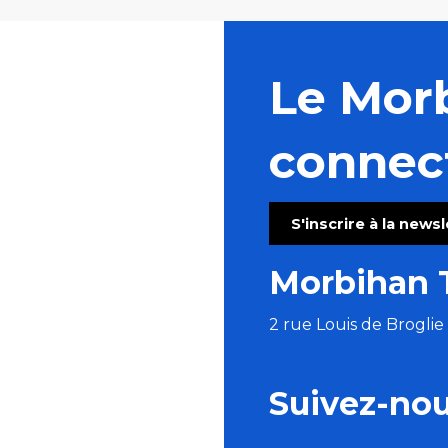
Le Mor
connec
S'inscrire à la news
Morbihan 
2 rue Louis de Brogli
Suivez-no