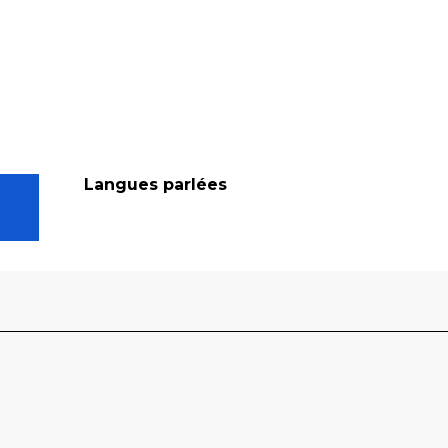
Langues parlées
Langues parlées