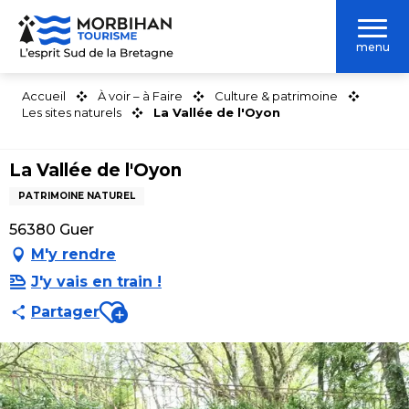
Aller
au
menu
contenu
principal
Accueil
À voir – à Faire
Culture & patrimoine
Les sites naturels
La Vallée de l'Oyon
La Vallée de l'Oyon
PATRIMOINE NATUREL
56380 Guer
M'y rendre
J'y vais en train !
Ajouter aux favoris
Partager