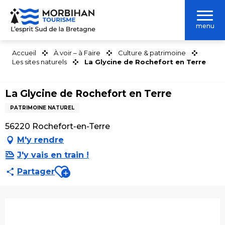
Aller
au
menu
contenu
principal
Accueil
À voir – à Faire
Culture & patrimoine
Les sites naturels
La Glycine de Rochefort en Terre
La Glycine de Rochefort en Terre
PATRIMOINE NATUREL
56220 Rochefort-en-Terre
M'y rendre
J'y vais en train !
Ajouter aux favoris
Partager
Ouverture et coordonnées