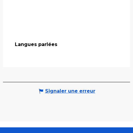
Langues parlées
Langues parlées
Signaler une erreur