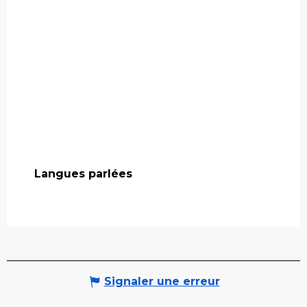
Langues parlées
Langues parlées
Signaler une erreur