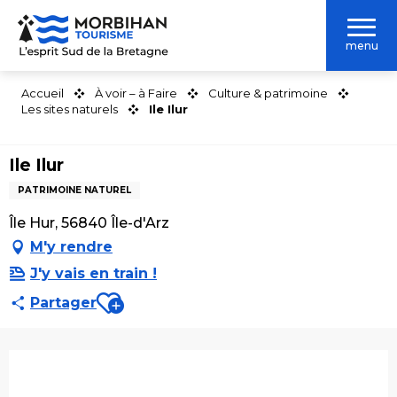
Aller
au
menu
contenu
principal
Accueil
À voir – à Faire
Culture & patrimoine
Les sites naturels
Ile Ilur
Ile Ilur
PATRIMOINE NATUREL
Île Hur, 56840 Île-d'Arz
M'y rendre
J'y vais en train !
Ajouter aux favoris
Partager
Ouverture et coordonnées