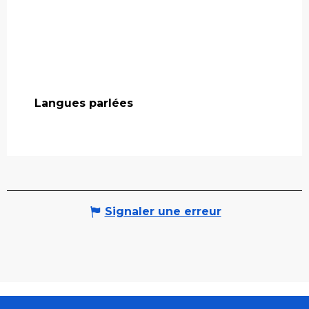
Langues parlées
Langues parlées
Signaler une erreur