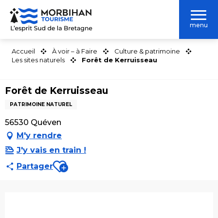
Aller
au
menu
contenu
principal
Accueil
À voir – à Faire
Culture & patrimoine
Les sites naturels
Forêt de Kerruisseau
Forêt de Kerruisseau
PATRIMOINE NATUREL
56530 Quéven
M'y rendre
J'y vais en train !
Ajouter aux favoris
Partager
Ouverture et coordonnées