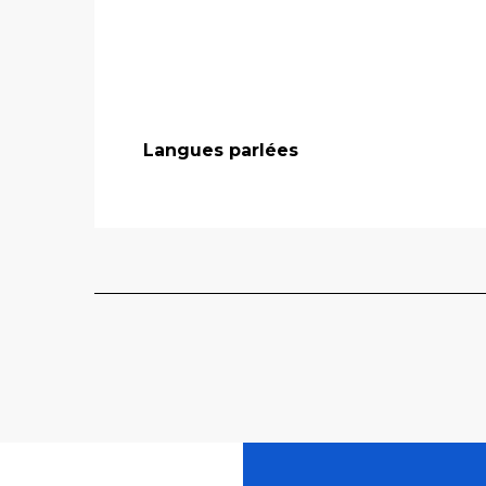
Langues parlées
Langues parlées