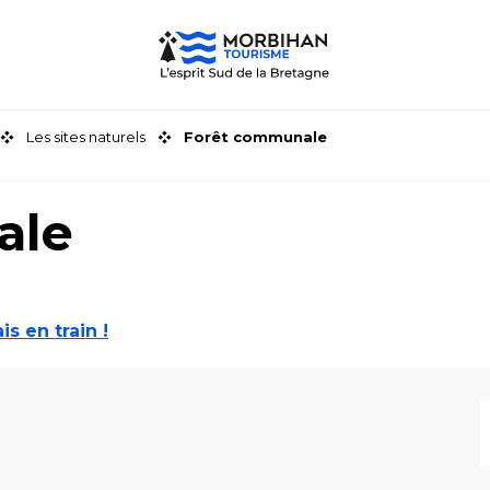
Les sites naturels
Forêt communale
ale
ais en train !