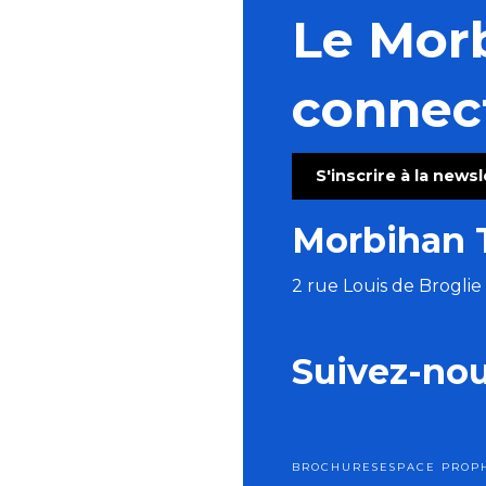
Le Mor
connec
S'inscrire à la news
Morbihan 
2 rue Louis de Brogli
Suivez-no
BROCHURES
ESPACE PRO
P