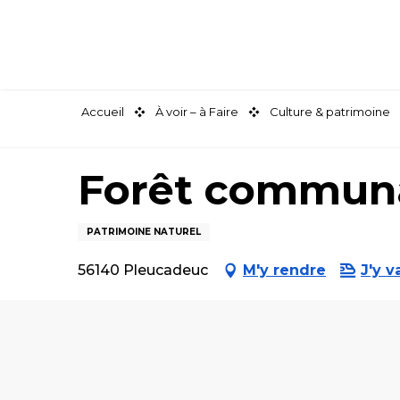
Aller
au
contenu
principal
Accueil
À voir – à Faire
Culture & patrimoine
Forêt commun
PATRIMOINE NATUREL
56140 Pleucadeuc
M'y rendre
J'y v