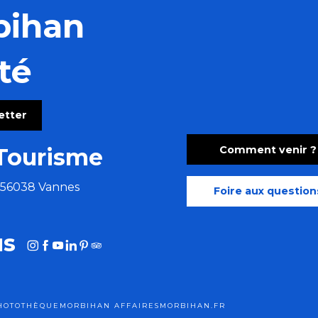
bihan
té
letter
Comment venir ?
Tourisme
e 56038 Vannes
Foire aux question
us
HOTOTHÈQUE
MORBIHAN AFFAIRES
MORBIHAN.FR