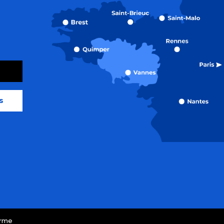
s
orme