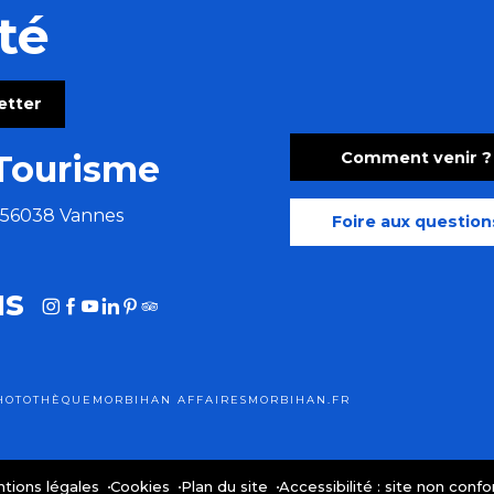
té
letter
Comment venir ?
Tourisme
e 56038 Vannes
Foire aux question
us
HOTOTHÈQUE
MORBIHAN AFFAIRES
MORBIHAN.FR
tions légales
Cookies
Plan du site
Accessibilité : site non conf