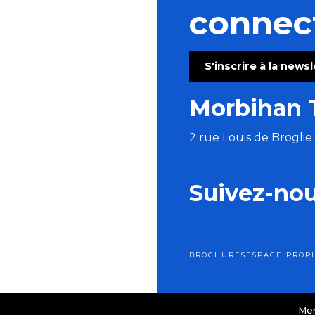
connec
S'inscrire à la news
Morbihan 
2 rue Louis de Brogli
Suivez-no
BROCHURES
ESPACE PRO
P
Men