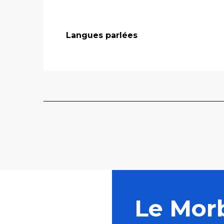
Langues parlées
Langues parlées
Le Mor