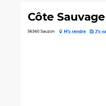
Côte Sauvage
56360 Sauzon
M'y rendre
J'y va