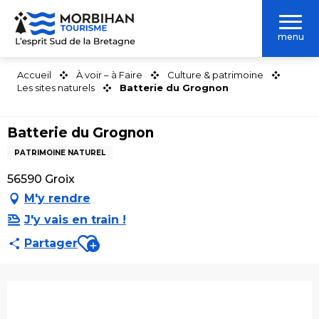
Aller
au
menu
contenu
principal
Accueil
À voir – à Faire
Culture & patrimoine
Les sites naturels
Batterie du Grognon
Batterie du Grognon
PATRIMOINE NATUREL
56590 Groix
M'y rendre
J'y vais en train !
Ajouter aux favoris
Partager
Ouverture et coordonnées