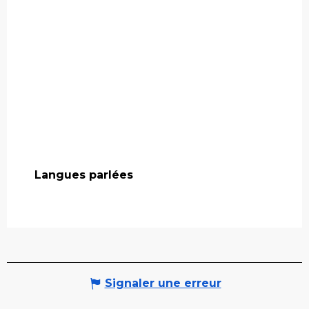
Langues parlées
Langues parlées
Signaler une erreur