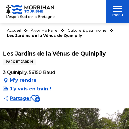
Aller
au
menu
contenu
principal
Accueil
À voir – à Faire
Culture & patrimoine
Les Jardins de la Vénus de Quinipily
Les Jardins de la Vénus de Quinipily
PARC ET JARDIN
3 Quinipily, 56150 Baud
M'y rendre
J'y vais en train !
Ajouter aux favoris
Partager