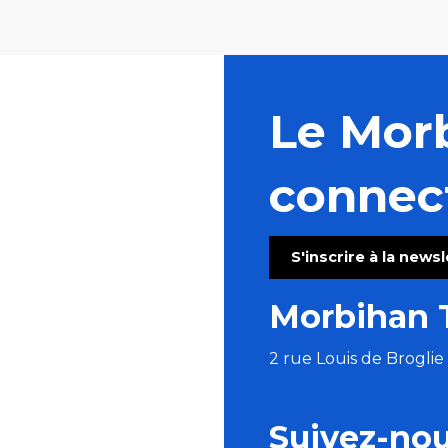
Le Mor
connec
S'inscrire à la news
Morbihan 
2 rue Louis de Brogli
Suivez-no