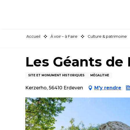
Aller
au
contenu
principal
Accueil
À voir – à Faire
Culture & patrimoine
Les Géants de
SITE ET MONUMENT HISTORIQUES
MÉGALITHE
Kerzerho, 56410 Erdeven
M'y rendre