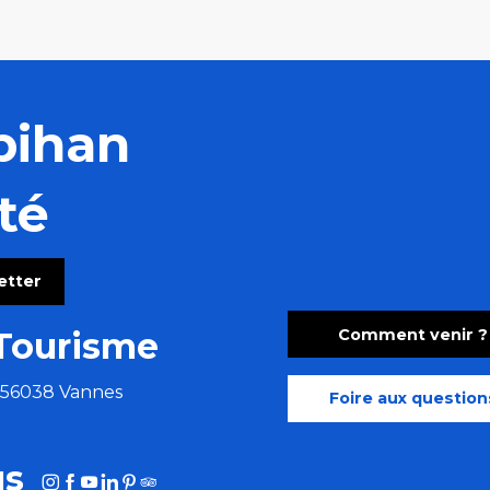
bihan
té
letter
Comment venir ?
Tourisme
e 56038 Vannes
Foire aux question
us