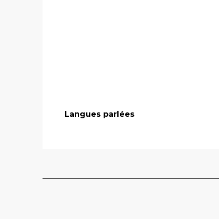
Langues parlées
Langues parlées