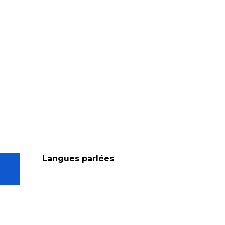
Langues parlées
Langues parlées