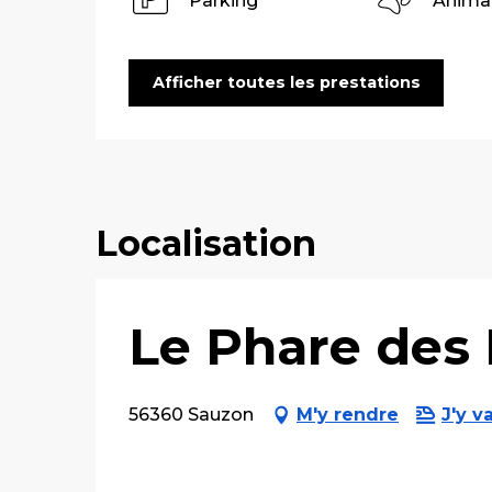
Parking
Anima
Afficher toutes les prestations
Localisation
Le Phare des 
56360 Sauzon
M'y rendre
J'y va