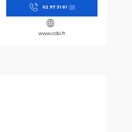
02 97 31 61
▒▒
www.ccbi.fr