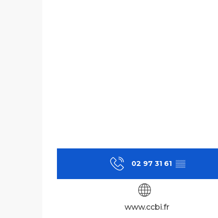
02 97 31 61
▒▒
www.ccbi.fr