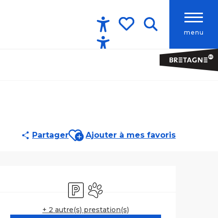
menu
Accessibilité
Recherche
Voir les favoris
Ajouter aux favoris
Partager
Ajouter à mes favoris
Ouverture et co
Parking
Animaux acceptés
+ 2 autre(s) prestation(s)