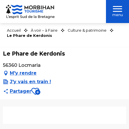
Aller
au
menu
contenu
principal
Accueil
À voir – à Faire
Culture & patrimoine
Le Phare de Kerdonis
Le Phare de Kerdonis
56360 Locmaria
M'y rendre
J'y vais en train !
Ajouter aux favoris
Partager
Ouverture et coordonnées