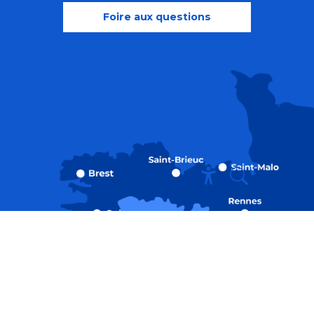
Foire aux questions
Recherche
Accessibili