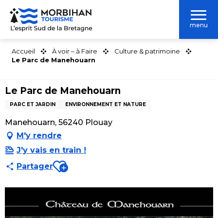
Aller
au
menu
contenu
principal
Accueil
À voir – à Faire
Culture & patrimoine
Le Parc de Manehouarn
Le Parc de Manehouarn
PARC ET JARDIN
ENVIRONNEMENT ET NATURE
Manehouarn, 56240 Plouay
M'y rendre
J'y vais en train !
Ajouter aux favoris
Partager