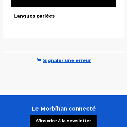
Langues parlées
Langues parlées
Signaler une erreur
Le Morbihan connecté
S'inscrire à la newsletter