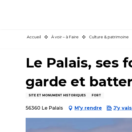
Aller
au
contenu
principal
Accueil
À voir – à Faire
Culture & patrimoine
Le Palais, ses f
garde et batter
SITE ET MONUMENT HISTORIQUES
FORT
56360 Le Palais
M'y rendre
J'y vais