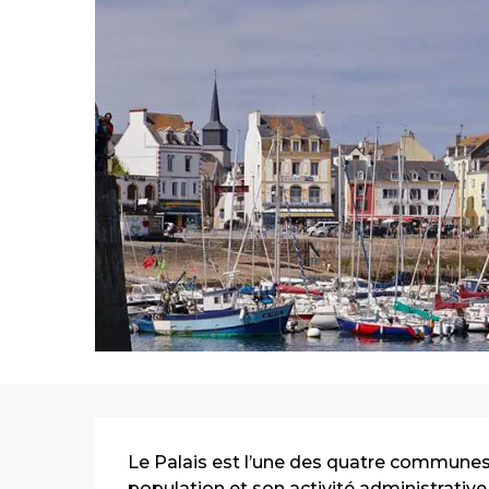
Description
Le Palais est l’une des quatre communes d
population et son activité administrative