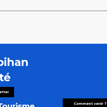
bihan
té
letter
Comment venir ?
Tourisme