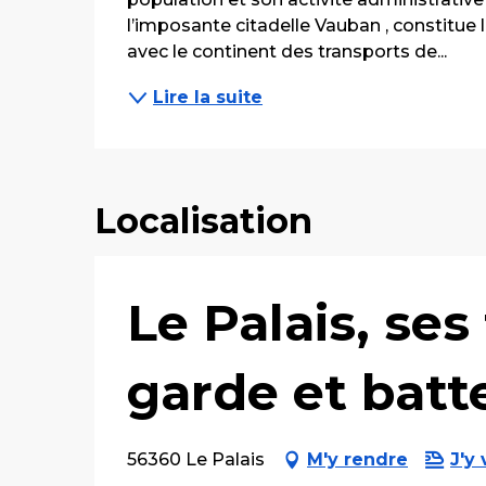
l’imposante citadelle Vauban , constitue la
avec le continent des transports de...
Lire la suite
Localisation
Le Palais, ses
garde et batt
56360 Le Palais
M'y rendre
J'y 