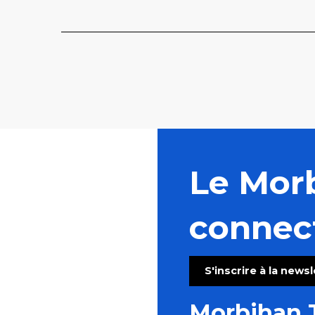
Le Mor
connec
S'inscrire à la news
Morbihan 