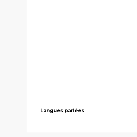
Langues parlées
Langues parlées