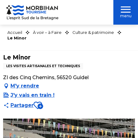
Aller
au
menu
contenu
principal
Accueil
À voir – à Faire
Culture & patrimoine
Le Minor
Le Minor
LES VISITES ARTISANALES ET TECHNIQUES
ZI des Cinq Chemins, 56520 Guidel
M'y rendre
J'y vais en train !
Ajouter aux favoris
Partager