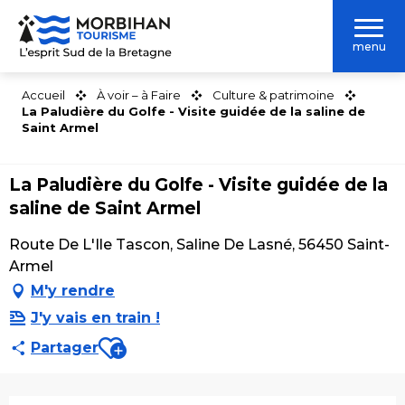
Aller
au
menu
contenu
principal
Accueil
À voir – à Faire
Culture & patrimoine
La Paludière du Golfe - Visite guidée de la saline de
Saint Armel
La Paludière du Golfe - Visite guidée de la
saline de Saint Armel
Route De L'Ile Tascon, Saline De Lasné, 56450 Saint-
Armel
M'y rendre
J'y vais en train !
Ajouter aux favoris
Partager