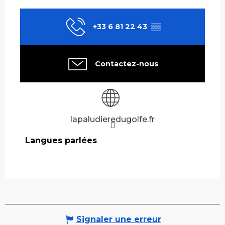
+33 6 81 22 43
▒▒
Contactez-nous
lapaludieredugolfe.fr
Langues parlées
Langues parlées
Signaler une erreur