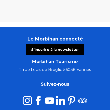
Le Morbihan connecté
S'inscrire à la newsletter
Morbihan Tourisme
2 rue Louis de Broglie 56038 Vannes
Suivez-nous