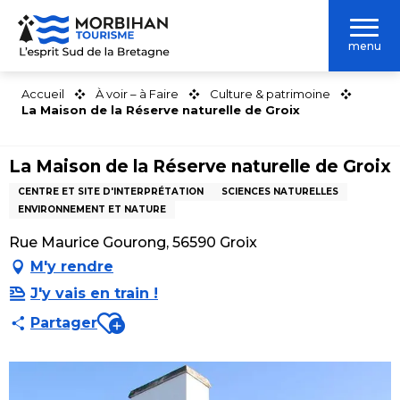
Aller
au
menu
contenu
principal
Accueil
À voir – à Faire
Culture & patrimoine
La Maison de la Réserve naturelle de Groix
La Maison de la Réserve naturelle de Groix
CENTRE ET SITE D'INTERPRÉTATION
SCIENCES NATURELLES
ENVIRONNEMENT ET NATURE
Rue Maurice Gourong, 56590 Groix
M'y rendre
J'y vais en train !
Ajouter aux favoris
Partager