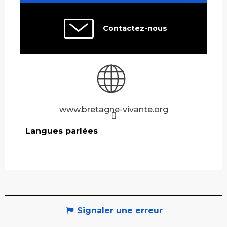
Contactez-nous
www.bretagne-vivante.org
Langues parlées
Langues parlées
Signaler une erreur