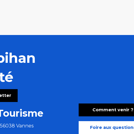
bihan
té
letter
Comment venir ?
Tourisme
e 56038 Vannes
Foire aux question