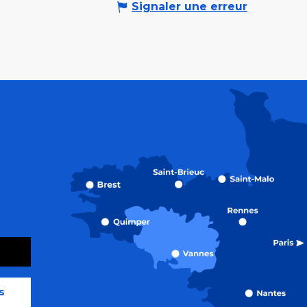
Signaler une erreur
s