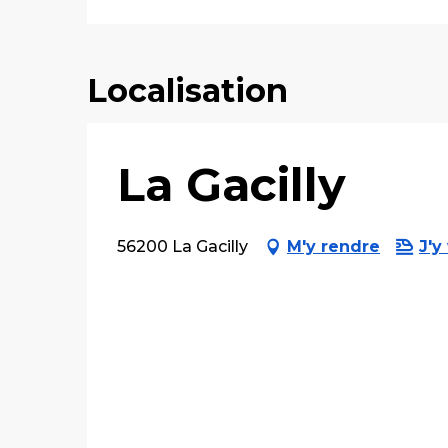
Localisation
La Gacilly
56200 La Gacilly
M'y rendre
J'y