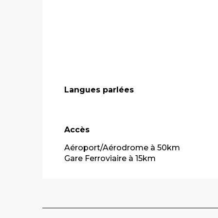
Langues parlées
Langues parlées
Accès
Accès
Aéroport/Aérodrome à 50km
Gare Ferroviaire à 15km