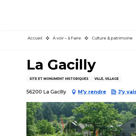
Aller
au
contenu
principal
Accueil
À voir – à Faire
Culture & patrimoine
La Gacilly
SITE ET MONUMENT HISTORIQUES
VILLE, VILLAGE
56200 La Gacilly
M'y rendre
J'y vai