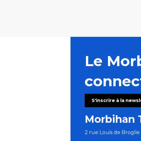
Le Mor
connec
S'inscrire à la news
Morbihan 
2 rue Louis de Brogli