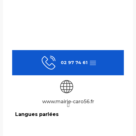
02 97 74 61
▒▒
www.mairie-caro56.fr
Langues parlées
Langues parlées