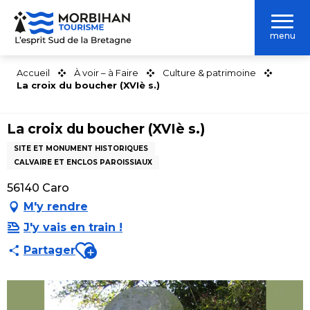
Aller
au
menu
contenu
principal
Accueil
À voir – à Faire
Culture & patrimoine
La croix du boucher (XVIè s.)
La croix du boucher (XVIè s.)
SITE ET MONUMENT HISTORIQUES
CALVAIRE ET ENCLOS PAROISSIAUX
56140 Caro
M'y rendre
J'y vais en train !
Ajouter aux favoris
Partager